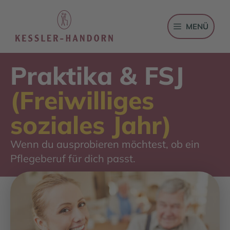
Zum
Inhalt
MENÜ
springen
Praktika & FSJ
(Freiwilliges
soziales Jahr)
Wenn du ausprobieren möchtest, ob ein
Pflegeberuf für dich passt.