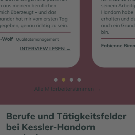
uflichen
seinem Arbeitgeber bekommt. B
 und das
Handorn habe ich volle Unterst
vom ersten Tag
erhalten und durfte mich weiterb
chtig zu sein.
auch ein Grund, warum ich scho
bin.
management
Fabienne Bimmler
Wohnbereichs
VIEW LESEN →
INTER
Slide group 1
Slide group 2
Slide group 3
Slide group 4
Alle Mitarbeiterstimmen →
Berufe und Tätigkeitsfelder
bei Kessler-Handorn