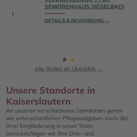
GEFACHMANN FÜR
SENIORENHAUS
RENHAUS SIEGELBACH
) IN TEILZEIT
DETAILS & BEW
LS & BEWERBUNG →
Slide group 1
Slide group 2
Alle Stellen im Überblick →
Unsere Standorte
in
Kaiserslautern
An unseren verschiedenen Standorten gehen
wir unterschiedlichen Pflegeaufgaben nach. Bei
Ihrer Eingliederung in unser Team
berücksichtigen wir Ihre Orts- und