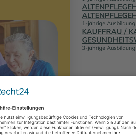
ALTENPFLEGEH
ALTENPFLEGEH
1-jährige Ausbildun
KAUFFRAU / 
GESUNDHEITS
3-jährige Ausbildung