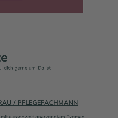
te
' dich gerne um. Da ist
RAU / PFLEGEFACHMANN
g mit europaweit anerkanntem Examen