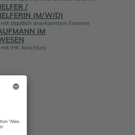
ELFER /
ELFERIN (M/W/D)
g mit staatlich anerkanntem Examen
KAUFMANN IM
WESEN
 mit IHK Abschluss