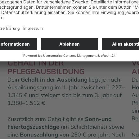
Wissens­wertes
Ausbildung in der P
GEHALT IN DER
V
PFLEGEAUSBILDUNG
A
Dein
Gehalt in der Ausbildung
liegt je nach
Du
Ausbildungsgang im 1. Jahr zwischen 1.227–
Ha
1.345 € und steigert sich bis zum 3. Jahr auf
Au
1.380–1.512 €
Pf
ei
Re
Zusätzlich zum Gehalt gibt es
Sonn-und
Feiertagszuschläge
(im Schichtdienst) sowie
eine
Bonuszahlung
von 250 € pro Jahr. Nach
Na