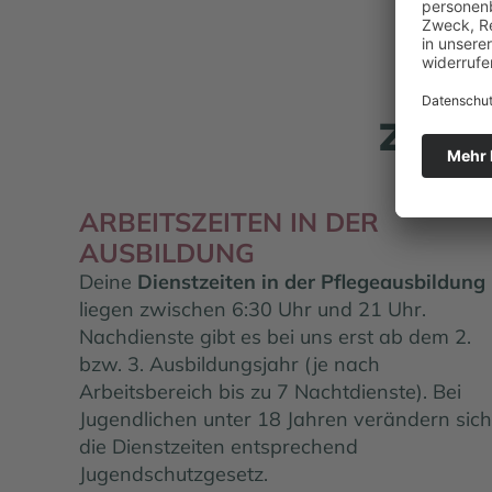
zur 
ARBEITSZEITEN IN DER
AUSBILDUNG
Deine
Dienstzeiten in der Pflegeausbildung
liegen zwischen 6:30 Uhr und 21 Uhr.
Nachdienste gibt es bei uns erst ab dem 2.
bzw. 3. Ausbildungsjahr (je nach
Arbeitsbereich bis zu 7 Nachtdienste). Bei
Jugendlichen unter 18 Jahren verändern sich
die Dienstzeiten entsprechend
Jugendschutzgesetz.