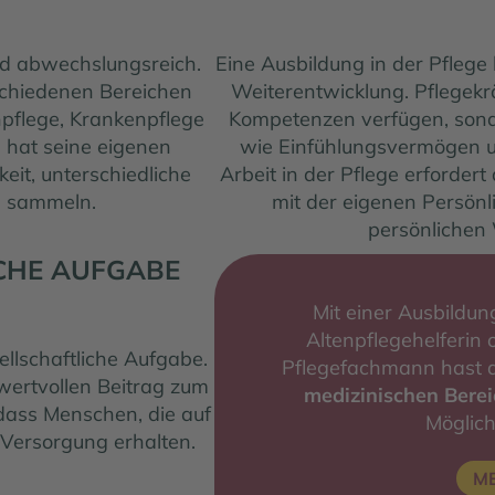
 und abwechslungsreich.
Eine Ausbildung in der Pflege 
rschiedenen Bereichen
Weiterentwicklung. Pflegekr
enpflege, Krankenpflege
Kompetenzen verfügen, sond
 hat seine eigenen
wie Einfühlungsvermögen u
eit, unterschiedliche
Arbeit in der Pflege erforde
u sammeln.
mit der eigenen Persönl
persönlichen
CHE AUFGABE
Mit einer Ausbildun
Altenpflegehelferin 
sellschaftliche Aufgabe.
Pflegefachmann hast 
 wertvollen Beitrag zum
medizinischen Berei
 dass Menschen, die auf
Möglich
Versorgung erhalten.
M