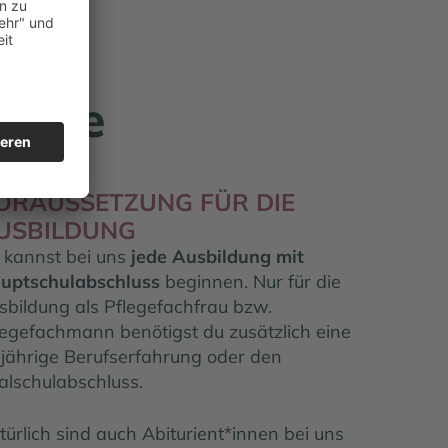
flege
ORAUSSETZUNG FÜR DIE
USBILDUNG
 kannst bei uns
jede Ausbildung mit
uptschulabschluss
beginnen. Nur für die
sbildung als Pflegefachfrau bzw.
legefachmann benötigst du zusätzlich eine
njährige Berufserfahrung oder den
alschulabschluss.
türlich sind auch Abiturient*innen bei uns