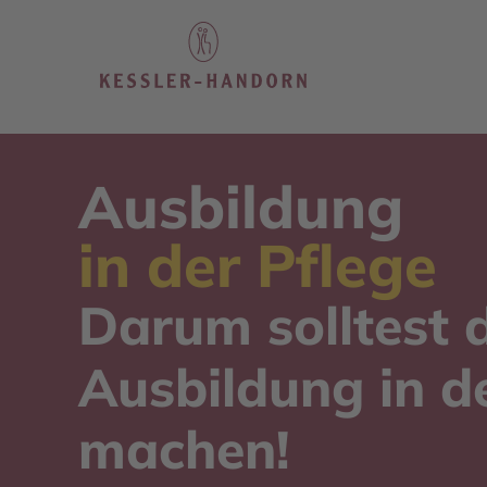
Zum
Inhalt
springen
Ausbildung
in der Pflege
Darum solltest 
Ausbildung in d
machen!