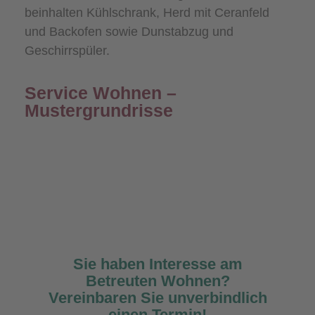
beinhalten Kühlschrank, Herd mit Ceranfeld
und Backofen sowie Dunstabzug und
Geschirrspüler.
Service Wohnen –
Mustergrundrisse
1-Zimmer-Apartment
2-Zimmer-Wohnung
Mustergrundriss
Mustergrundriss
Sie haben Interesse am
Betreuten Wohnen?
Vereinbaren Sie unverbindlich
einen Termin!