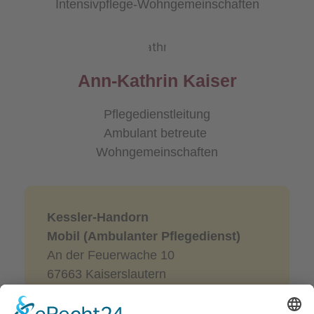
Intensivpflege-Wohngemeinschaften
Ann-Kathrin Kaiser
Pflegedienstleitung
Ambulant betreute
Wohngemeinschaften
Kessler-Handorn
Mobil (Ambulanter Pflegedienst)
An der Feuerwache 10
67663 Kaiserslautern
Telefon: 0631 – 31 73 500
Telefax: 0631 – 31 73 555