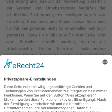
Verbreitung und jede Art der Verwertung außerhalb
der Grenzen des Urheberrechtes bedürfen der
schriftlichen Zustimmung des jeweiligen Autors bzw.
Erstellers. Downloads und Kopien dieser Seite sind
nur für den privaten, nicht kommerziellen Gebrauch
gestattet. Soweit die Inhalte auf dieser Seite nicht
vom Betreiber erstellt wurden, werden die
Urheberrechte Dritter beachtet. Insbesondere
werden Inhalte Dritter als solche gekennzeichnet.
Sollten Sie trotzdem auf eine
Urheberrechtsverletzung aufmerksam werden,
bitten wir um einen entsprechenden Hinweis. Bei
Bekanntwerden von Rechtsverletzungen werden wir
derartige Inhalte umgehend entfernen.