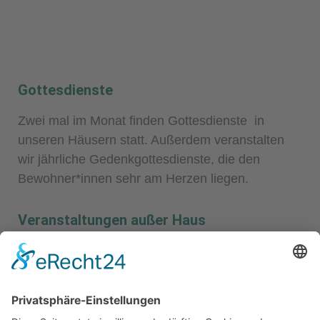
Gottesdienste
Zwei mal im Monat finden Gottesdienste
in
unseren Häusern
statt. Außerdem veranstalten
wir jährliche Gedenkgottesdienste, die den
Bewohner*innen sehr am Herzen liegen.
Veranstaltungen außer Haus
In regelmäßigen Abständen bieten wir auch
zahlreiche abwechslungsreiche Veranstaltungen
außer Haus an, wie Stadtbummel, Besuche von
Theatervorstellungen oder der Gartenschau,